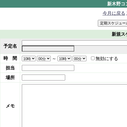
新木野コ
今月に戻る
新規ス
予定名
時 間
～
無効にする
担当
場所
メモ